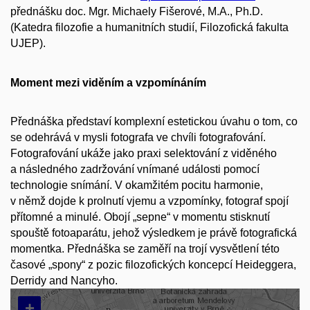
přednášku doc. Mgr. Michaely Fišerové, M.A., Ph.D.
(Katedra filozofie a humanitních studií, Filozofická fakulta
UJEP).
Moment mezi viděním a vzpomínáním
Přednáška představí komplexní estetickou úvahu o tom, co
se odehrává v mysli fotografa ve chvíli fotografování.
Fotografování ukáže jako praxi selektování z viděného
a následného zadržování vnímané události pomocí
technologie snímání. V okamžitém pocitu harmonie,
v němž dojde k prolnutí vjemu a vzpomínky, fotograf spojí
přítomné a minulé. Obojí „sepne“ v momentu stisknutí
spouště fotoaparátu, jehož výsledkem je právě fotografická
momentka. Přednáška se zaměří na trojí vysvětlení této
časové „spony“ z pozic filozofických koncepcí Heideggera,
Derridy and Nancyho.
+