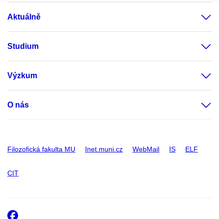
Aktuálně
Studium
Výzkum
O nás
Filozofická fakulta MU
Inet.muni.cz
WebMail
IS
ELF
CIT
Facebook