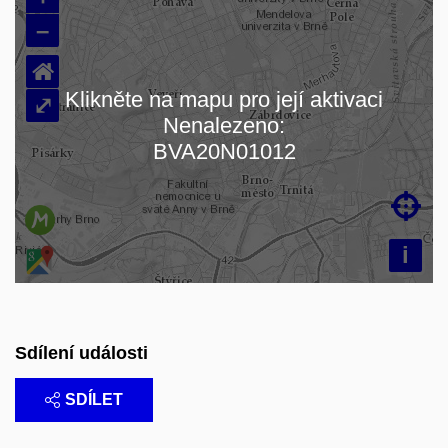
–
⌂
Klikněte na mapu pro její aktivaci
⤢
Nenalezeno:
Načítám mapu…
BVA20N01012

i
Sdílení události
SDÍLET