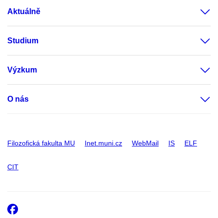
Aktuálně
Studium
Výzkum
O nás
Filozofická fakulta MU
Inet.muni.cz
WebMail
IS
ELF
CIT
Facebook