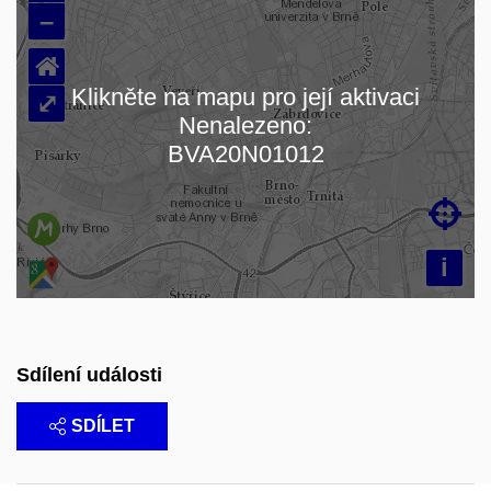
–
⌂
Klikněte na mapu pro její aktivaci
⤢
Nenalezeno:
Načítám mapu…
BVA20N01012

i
Sdílení události
SDÍLET