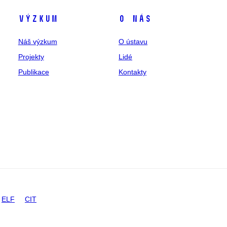
Výzkum
O nás
Náš výzkum
O ústavu
Projekty
Lidé
Publikace
Kontakty
ELF
CIT