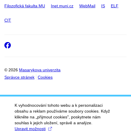
Filozofická fakulta MU
Inet.muni.cz
WebMail
IS
ELF
CIT
Facebook
© 2026
Masarykova univerzita
Správce stránek
Cookies
K vyhodnocování tohoto webu a k personalizaci
obsahu a reklam používáme soubory cookies. Když
klikněte na „přijmout cookies", poskytnete nám
souhlas k jejich uložení, správě a analýze.
Upravit možnosti