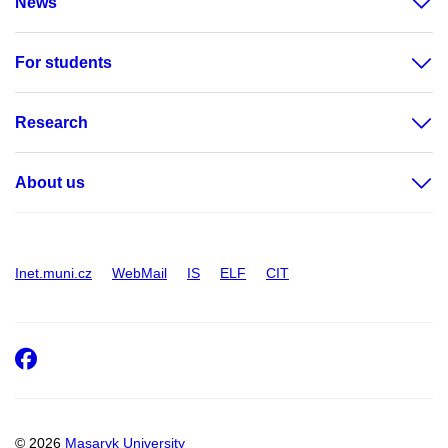
News
For students
Research
About us
Inet.muni.cz
WebMail
IS
ELF
CIT
Facebook
© 2026
Masaryk University